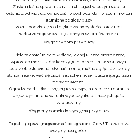
Zasłona leśna sprawia, że nasza chata jest w dużym stopniu
osłonięta od wiatru a jednocześnie dochodzi do niej szum morza i
stłumione odgłosy plaży.
Można podziwiać stąd piękne zachody słońca, oraz uroki
wzburzonego w czasie jesiennych sztormów morza.
Wygodny dom przy plaży
„Zielona chata” to dom w ślepej, cichej uliczce prowadzącej
wprost do morza, która kończy 30 m przed nim w sosnowym
lesie. Z obiektu widać i słychać morze, można oglądać zachody
słońca i relaksować się ciszą, zapachem sosen otaczającego lasu i
morskich aerozoli.
Ogrodzona działka z częścią rekreacyjną na zapleczu domu to
wręcz wymarzone warunki wypoczynku dla naszych gości.
Zapraszamy.
Wygodny domek do wynajęcia przy plaży
To jest najlepsza „miejscówka ” po tej stronie Odry ! Tak twierdzą
wszyscy nasi goście.