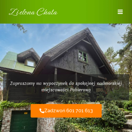
Przejdź
Main
do
Men
treści
Zapraszamy na wypoczynek do spokojnej nadmorskiej
miejscowości Pobierowo
Zadzwoń 601 701 613