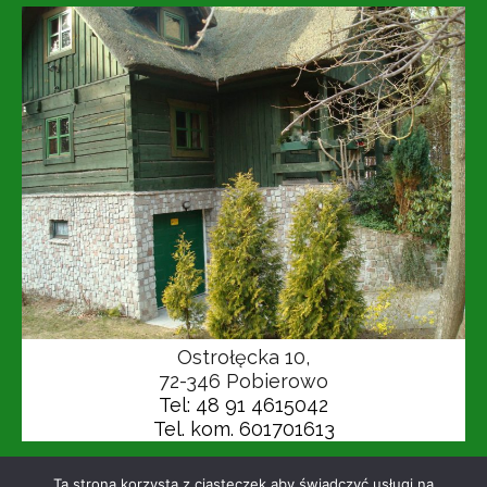
Ostrołęcka 10,
72-346 Pobierowo
Tel: 48 91 4615042
Tel. kom. 601701613
Ta strona korzysta z ciasteczek aby świadczyć usługi na