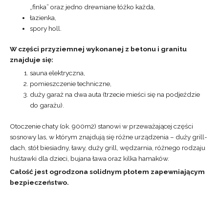
„finka” oraz jedno drewniane łóżko każda,
łazienka,
spory holl.
W części przyziemnej wykonanej z betonu i granitu
znajduje się:
sauna elektryczna,
pomieszczenie techniczne,
duży garaż na dwa auta (trzecie mieści się na podjeździe
do garażu).
Otoczenie chaty (ok. 900m2) stanowi w przeważającej części
sosnowy las, w którym znajdują się różne urządzenia – duży grill-
dach, stół biesiadny, ławy, duży grill, wędzarnia, różnego rodzaju
huśtawki dla dzieci, bujana ława oraz kilka hamaków.
Całość jest ogrodzona solidnym płotem zapewniającym
bezpieczeństwo.