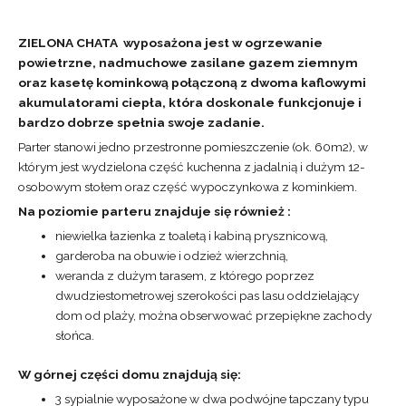
ZIELONA CHATA wyposażona jest w ogrzewanie
powietrzne, nadmuchowe zasilane gazem ziemnym
oraz kasetę kominkową połączoną z dwoma kaflowymi
akumulatorami ciepła, która doskonale funkcjonuje i
bardzo dobrze spełnia swoje zadanie.
Parter stanowi jedno przestronne pomieszczenie (ok. 60m2), w
którym jest wydzielona część kuchenna z jadalnią i dużym 12-
osobowym stołem oraz część wypoczynkowa z kominkiem.
Na poziomie parteru znajduje się również :
niewielka łazienka z toaletą i kabiną prysznicową,
garderoba na obuwie i odzież wierzchnią,
weranda z dużym tarasem, z którego poprzez
dwudziestometrowej szerokości pas lasu oddzielający
dom od plaży, można obserwować przepiękne zachody
słońca.
W górnej części domu znajdują się:
3 sypialnie wyposażone w dwa podwójne tapczany typu