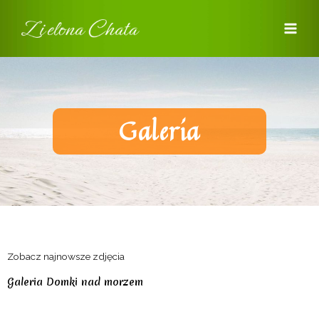
Przejdź
Main
do
Men
treści
Galeria
Zobacz najnowsze zdjęcia
Galeria Domki nad morzem