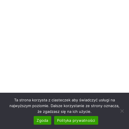
Ta strona korzysta z ciasteczek aby świadczyć usługi na
Copyright © 2026 Zielonachata
najwyższym poziomie. Dalsze korzystanie ze strony oznacza,
że zgadzasz się na ich użycie.
Wykonanie:
Projektowanie Stron
- Netidea.pl
Zgoda
Polityka prywatności