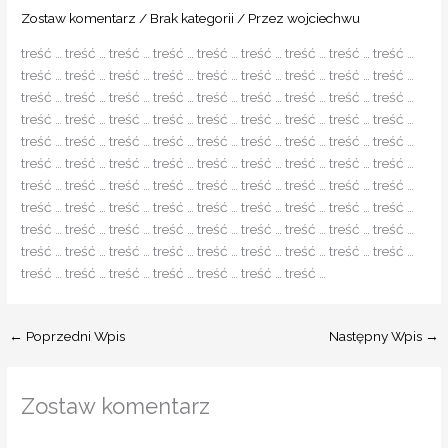
Zostaw komentarz
/
Brak kategorii
/ Przez
wojciechwu
treść … treść … treść … treść … treść … treść … treść … treść … treść …
treść … treść … treść … treść … treść … treść … treść … treść … treść …
treść … treść … treść … treść … treść … treść … treść … treść … treść …
treść … treść … treść … treść … treść … treść … treść … treść … treść …
treść … treść … treść … treść … treść … treść … treść … treść … treść …
treść … treść … treść … treść … treść … treść … treść … treść … treść …
treść … treść … treść … treść … treść … treść … treść … treść … treść …
treść … treść … treść … treść … treść … treść … treść … treść … treść …
treść … treść … treść … treść … treść … treść … treść … treść … treść …
treść … treść … treść … treść … treść … treść … treść … treść … treść …
treść … treść … treść … treść … treść … treść … treść …
←
Poprzedni Wpis
Następny Wpis
→
Zostaw komentarz