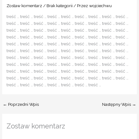
Zostaw komentarz
/
Brak kategorii
/ Przez
wojciechwu
treść … treść … treść … treść … treść … treść … treść … treść … treść …
treść … treść … treść … treść … treść … treść … treść … treść … treść …
treść … treść … treść … treść … treść … treść … treść … treść … treść …
treść … treść … treść … treść … treść … treść … treść … treść … treść …
treść … treść … treść … treść … treść … treść … treść … treść … treść …
treść … treść … treść … treść … treść … treść … treść … treść … treść …
treść … treść … treść … treść … treść … treść … treść … treść … treść …
treść … treść … treść … treść … treść … treść … treść … treść … treść …
treść … treść … treść … treść … treść … treść … treść … treść … treść …
treść … treść … treść … treść … treść … treść … treść … treść … treść …
treść … treść … treść … treść … treść … treść … treść …
←
Poprzedni Wpis
Następny Wpis
→
Zostaw komentarz